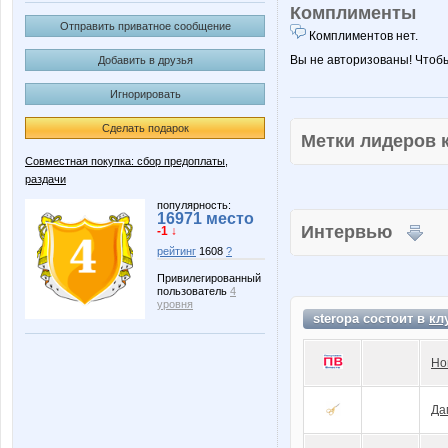
Комплименты
Отправить приватное сообщение
Комплиментов нет.
Вы не авторизованы! Чтоб
Добавить в друзья
Игнорировать
Сделать подарок
Метки лидеров
Совместная покупка: сбор предоплаты,
раздачи
популярность:
16971 место
Интервью
-1 ↓
рейтинг
1608
?
Привилегированный
пользователь
4
уровня
steropa состоит в
кл
Но
Да