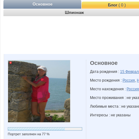
Основное
Блог
( 0 )
Шпионаж
Основное
Дата рождения :
15 Февра
Место рождения :
Россия
,
Н
Место нахождения :
Россия
Место проживания : не ука
Любимые места : не указа
Интересы : не указаны
Портрет заполнен на 77 %