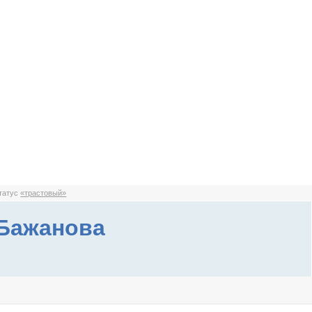
статус
«трастовый»
Бажанова