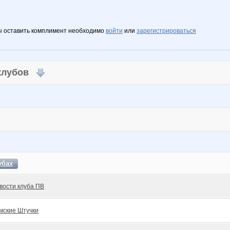
ы оставить комплимент необходимо
войти
или
зарегистрироваться
 клубов
убах
вости клуба ПВ
мские Штучки