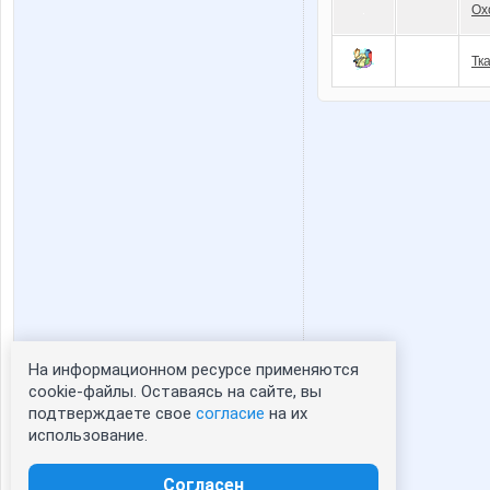
Ох
Тк
На информационном ресурсе применяются
Статистика портрета:
cookie-файлы. Оставаясь на сайте, вы
подтверждаете свое
согласие
на их
сейчас просматривают портрет - 0
использование.
зарегистрированные пользователи
посетившие портрет за 7 дней - 0
Согласен