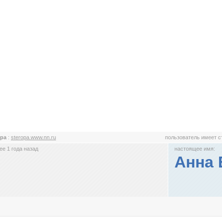
opa
:
steropa.www.nn.ru
пользователь имеет 
е 1 года назад
настоящее имя:
Анна 