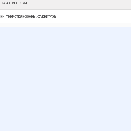
ота за платьями
ани, термотрансферы, фурнитура